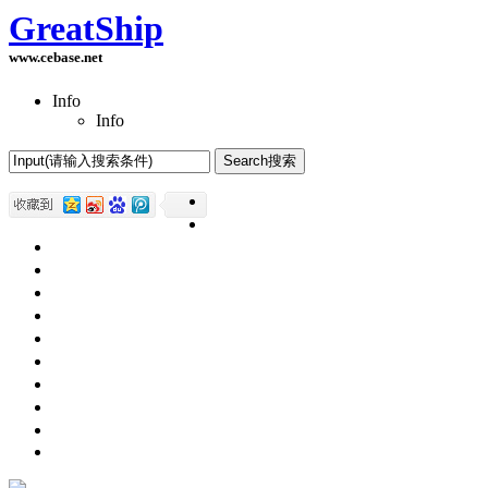
GreatShip
www.cebase.net
Info
Info
Home(首页)
Software Products(软件产品)
ASP.NET技术
UWP技术
CSS与DIV
Html网页制作
SqlServer数据库
Access数据库
程序员保健
程序员减肥
程序员休息休闲
English