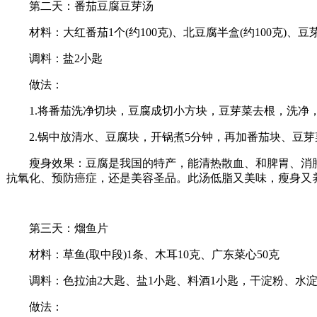
第二天：番茄豆腐豆芽汤
材料：大红番茄1个(约100克)、北豆腐半盒(约100克)、豆
调料：盐2小匙
做法：
1.将番茄洗净切块，豆腐成切小方块，豆芽菜去根，洗净
2.锅中放清水、豆腐块，开锅煮5分钟，再加番茄块、豆芽
瘦身效果：豆腐是我国的特产，能清热散血、和脾胃、消肿
抗氧化、预防癌症，还是美容圣品。此汤低脂又美味，瘦身又
第三天：熘鱼片
材料：草鱼(取中段)1条、木耳10克、广东菜心50克
调料：色拉油2大匙、盐1小匙、料酒1小匙，干淀粉、水淀
做法：