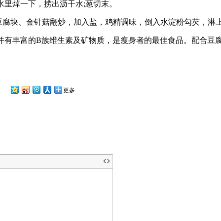
水里焯一下，捞出沥干水;葱切末。
腐块、金针菇翻炒，加入盐，鸡精调味，倒入水淀粉勾芡，淋
有丰富的B族维生素及矿物质，是瘦身者的最佳食品。配合豆
更多