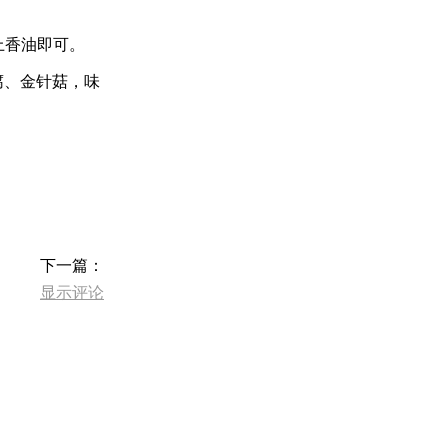
上香油即可。
腐、金针菇，味
下一篇：
显示评论