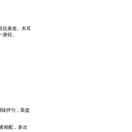
容抗衰老。木耳
一身轻。
调味拌匀，装盘
者相配，多次