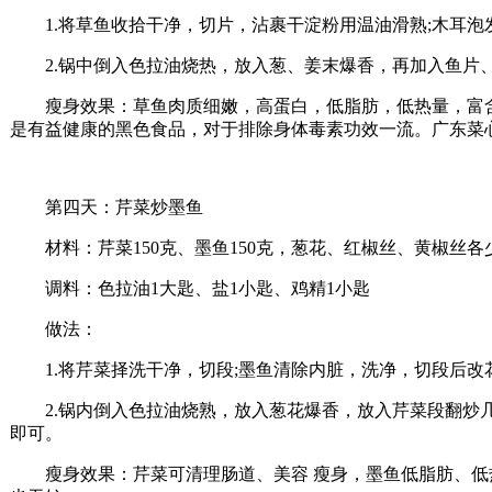
1.将草鱼收拾干净，切片，沾裹干淀粉用温油滑熟;木耳泡发
2.锅中倒入色拉油烧热，放入葱、姜末爆香，再加入鱼片、
瘦身效果：草鱼肉质细嫩，高蛋白，低脂肪，低热量，富含
是有益健康的黑色食品，对于排除身体毒素功效一流。广东菜
第四天：芹菜炒墨鱼
材料：芹菜150克、墨鱼150克，葱花、红椒丝、黄椒丝各
调料：色拉油1大匙、盐1小匙、鸡精1小匙
做法：
1.将芹菜择洗干净，切段;墨鱼清除内脏，洗净，切段后改
2.锅内倒入色拉油烧熟，放入葱花爆香，放入芹菜段翻炒几
即可。
瘦身效果：芹菜可清理肠道、美容 瘦身，墨鱼低脂肪、低