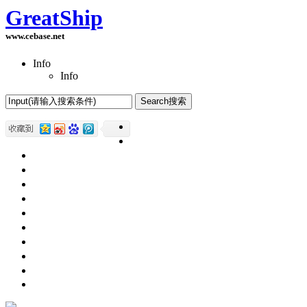
GreatShip
www.cebase.net
Info
Info
Home(首页)
Software Products(软件产品)
ASP.NET技术
UWP技术
CSS与DIV
Html网页制作
SqlServer数据库
Access数据库
程序员保健
程序员减肥
程序员休息休闲
English