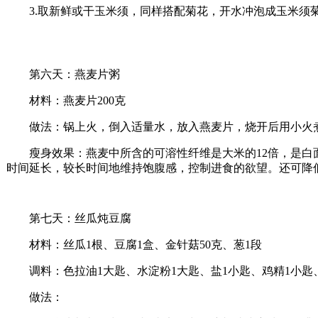
3.取新鲜或干玉米须，同样搭配菊花，开水冲泡成玉米须菊
第六天：燕麦片粥
材料：燕麦片200克
做法：锅上火，倒入适量水，放入燕麦片，烧开后用小火煮
瘦身效果：燕麦中所含的可溶性纤维是大米的12倍，是白面
时间延长，较长时间地维持饱腹感，控制进食的欲望。还可降
第七天：丝瓜炖豆腐
材料：丝瓜1根、豆腐1盒、金针菇50克、葱1段
调料：色拉油1大匙、水淀粉1大匙、盐1小匙、鸡精1小匙
做法：