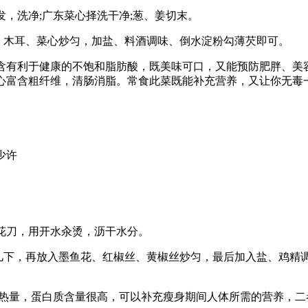
，洗净;广东菜心择洗干净;葱、姜切末。
木耳、菜心炒匀，加盐、料酒调味、倒水淀粉勾薄芡即可。
有利于健康的不饱和脂肪酸，既美味可口，又能预防肥胖、美
心富含粗纤维，清肠消脂。常食此菜既能补充营养，又让你无毒
少许
花刀，用开水汆烫，沥干水分。
下，再放入墨鱼花、红椒丝、黄椒丝炒匀，最后加入盐、鸡精
热量，蛋白质含量很高，可以补充瘦身期间人体所需的营养，二