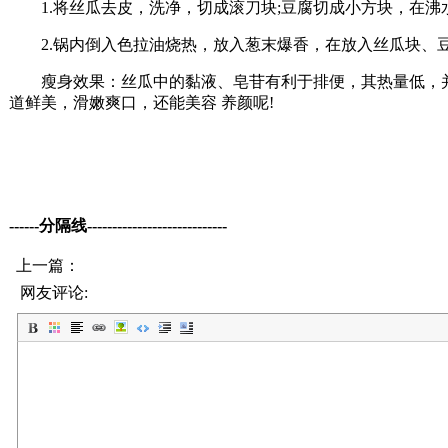
1.将丝瓜去皮，洗净，切成滚刀块;豆腐切成小方块，在沸
2.锅内倒入色拉油烧热，放入葱末爆香，在放入丝瓜块、豆
瘦身效果：丝瓜中的黏液、皂苷有利于排便，其热量低，并
道鲜美，滑嫩爽口，还能美容 养颜呢!
------分隔线----------------------------
上一篇：
网友评论: