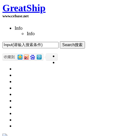
GreatShip
www.cebase.net
Info
Info
Home(首页)
Software Products(软件产品)
ASP.NET技术
UWP技术
CSS与DIV
Html网页制作
SqlServer数据库
Access数据库
程序员保健
程序员减肥
程序员休息休闲
English