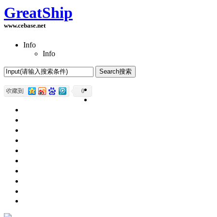
GreatShip
www.cebase.net
Info
Info
Home(首页)
0
Software Products(软件产品)
ASP.NET技术
UWP技术
CSS与DIV
Html网页制作
SqlServer数据库
Access数据库
程序员保健
程序员减肥
程序员休息休闲
English