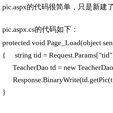
pic.aspx的代码很简单，只是新
pic.aspx.cs的代码如下：
protected void Page_Load(object 
{ string tid = Request.Params["t
TeacherDao td = new Teacher
Response.BinaryWrite(td.getPi
}