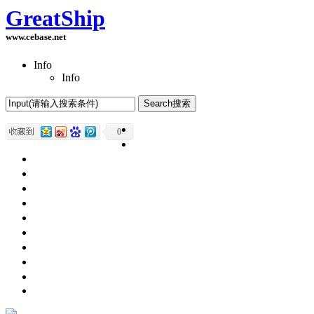
GreatShip
www.cebase.net
Info
Info
Home(首页)
0
Software Products(软件产品)
ASP.NET技术
UWP技术
CSS与DIV
Html网页制作
SqlServer数据库
Access数据库
程序员保健
程序员减肥
程序员休息休闲
English