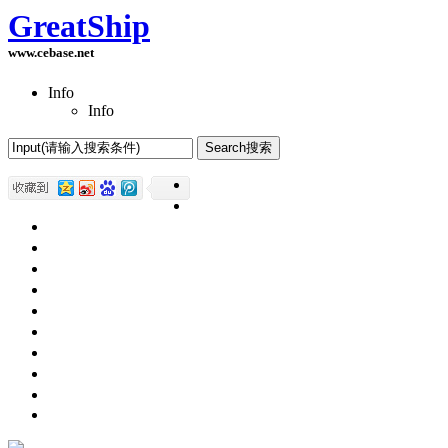
GreatShip
www.cebase.net
Info
Info
Home(首页)
Software Products(软件产品)
ASP.NET技术
UWP技术
CSS与DIV
Html网页制作
SqlServer数据库
Access数据库
程序员保健
程序员减肥
程序员休息休闲
English