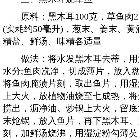
原料：黑木耳100克，草鱼肉25
(实耗约50毫升)，葱末、姜末、
精盐、鲜汤、味精各适量
做法：将水发黑木耳去蒂，用
水分;鱼肉冼净，切成薄片，放入
将鱼肉腌渍片刻，取出鱼片，用湿
上大火，放植物油烧至七成热，将
捞出，沥净油。炒锅上大火，留底
末炝锅，放入鱼片，再下黑木耳、
刻，加鲜汤烧沸，用湿淀粉勾薄芡