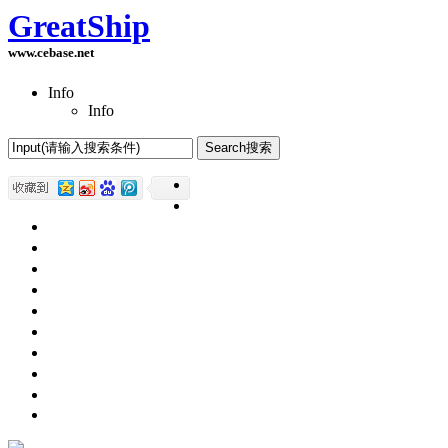
GreatShip
www.cebase.net
Info
Info
Home(首页)
Software Products(软件产品)
ASP.NET技术
UWP技术
CSS与DIV
Html网页制作
SqlServer数据库
Access数据库
程序员保健
程序员减肥
程序员休息休闲
English